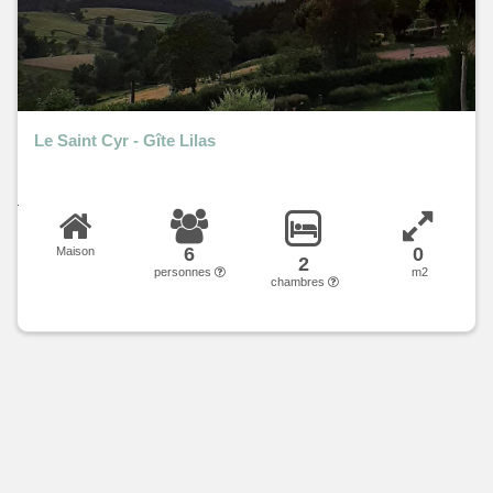
Le Saint Cyr - Gîte Lilas
6
0
Maison
2
personnes
m2
chambres