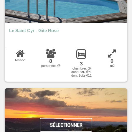
Le Saint Cyr - Gîte Rose
8
0
Maison
3
personnes
m2
chambres
dont PMR
:1
dont Suite
:1
SÉLECTIONNER